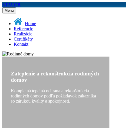
STAVOB
Menu
Home
Referencie
Realizácie
Certifikáty
Kontakt
Zateplenie a rekonštrukcia rodinných
domov
Kompletná tepelná ochrana a rekonštrukcia
rodinných domov podľa požiadavok zákazníka
so zárukou kvality a spokojnosti.