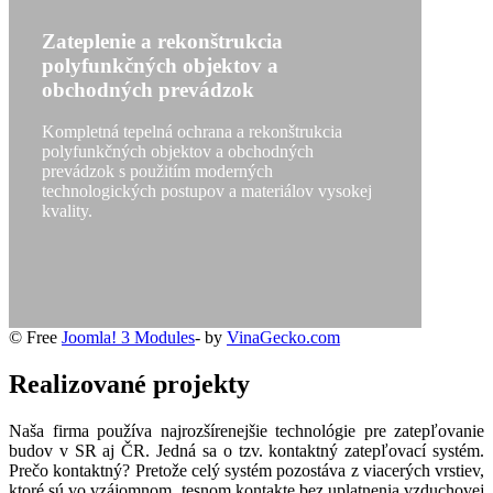
Zateplenie a rekonštrukcia
polyfunkčných objektov a
obchodných prevádzok
Kompletná tepelná ochrana a rekonštrukcia
polyfunkčných objektov a obchodných
prevádzok s použitím moderných
technologických postupov a materiálov vysokej
kvality.
© Free
Joomla! 3 Modules
- by
VinaGecko.com
Realizované projekty
Naša firma používa najrozšírenejšie technológie pre zatepľovanie
budov v SR aj ČR. Jedná sa o tzv. kontaktný zatepľovací systém.
Prečo kontaktný? Pretože celý systém pozostáva z viacerých vrstiev,
ktoré sú vo vzájomnom, tesnom kontakte bez uplatnenia vzduchovej